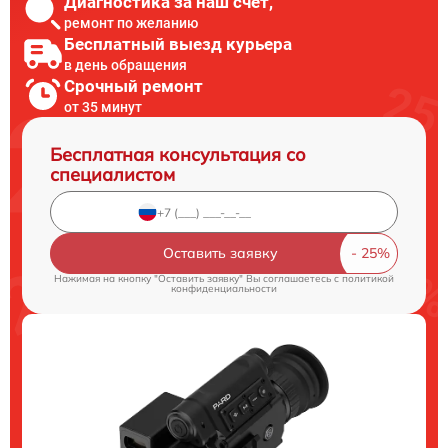
Диагностика за наш счет,
ремонт по желанию
Бесплатный выезд курьера
в день обращения
Срочный ремонт
от 35 минут
Бесплатная консультация со
специалистом
Оставить заявку
Нажимая на кнопку "Оставить заявку" Вы соглашаетесь c
политикой
конфиденциальности