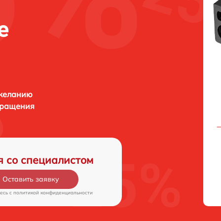
е
 желанию
бращения
я со специалистом
Оставить заявку
есь c
политикой конфиденциальности