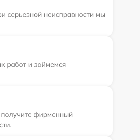
ри серьезной неисправности мы
ик работ и займемся
ы получите фирменный
сти.