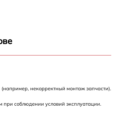
1100 р
1300 р
ове
800 р
700 р
500 р
 (например, некорректный монтаж запчасти).
630 р
м при соблюдении условий эксплуатации.
1200 р
1300 р