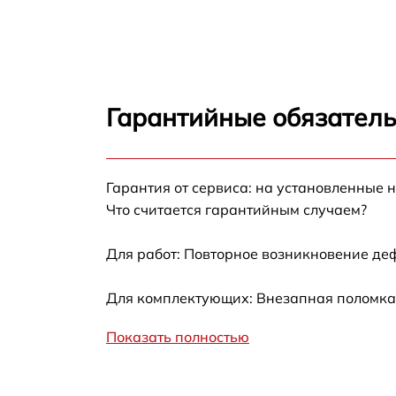
Ремонт контроллеров Pard 3119 LRF
Ремонт электронно-лучевой трубки Pard
3119 LRF
Гарантийные обязатель
Замена шим контроллера Pard 3119 LRF
Замена микросхемы усилителя Pard 3119
Гарантия от сервиса: на установленные 
LRF
Что считается гарантийным случаем?
Замена микросхемы логики Pard 3119 LRF
Для работ: Повторное возникновение де
Замена ключей управления Pard 3119 LRF
Для комплектующих: Внезапная поломка,
Восстановление после попадания влаги
Показать полностью
Pard 3119 LRF
Ремонт платы управления (восстановление)