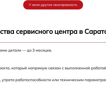
У меня другая неисправность
от 60 мин
от 60 мин
ства сервисного центра в Сарат
от 60 мин
нами детали — до 3 месяцев.
от 60 мин
от 60 мин
фекта, который напрямую связан с выполненной работой
от 60 мин
 утрата работоспособности или техническим параметра
от 60 мин
от 60 мин