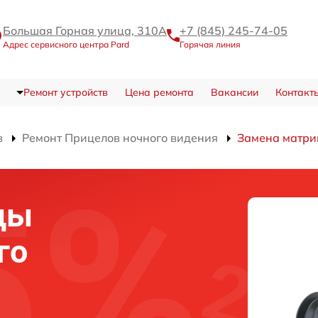
Большая Горная улица, 310А
+7 (845) 245-74-05
Адрес сервисного центра Pard
Горячая линия
Ремонт устройств
Цена ремонта
Вакансии
Контакт
в
Ремонт Прицелов ночного видения
Замена матр
цы
го