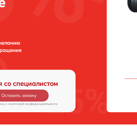
е
 желанию
бращения
я со специалистом
Оставить заявку
есь c
политикой конфиденциальности