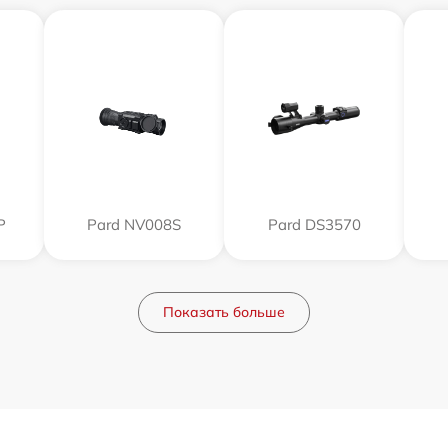
P
Pard NV008S
Pard DS3570
Показать больше